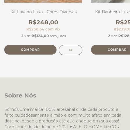
Kit Banheiro Luxo
Kit Lavabo Luxo - Cores Diversas
R$25
R$248,00
R$239,0
R$230,64
com
Pix
2
x de
R$128
2
x de
R$124,00
sem juros
COMPRAR
COMPRAR
Sobre Nós
Somos uma marca 100% artesanal onde cada produto é
feito cuidadosamente à mão e com muito afeto em cada
detalhe, desde a produção até que chegue em sua casa!
Com amor desde Julho de 2021 ♥ AFETO HOME DECOR