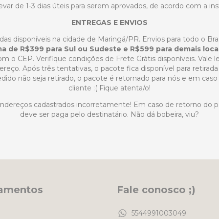
var de 1-3 dias úteis para serem aprovados, de acordo com a insti
ENTREGAS E ENVIOS
das disponíveis na cidade de Maringá/PR. Envios para todo o Bras
ma de R$399 para Sul ou Sudeste e R$599 para demais loca
m o CEP. Verifique condições de Frete Grátis disponíveis. Vale l
reço. Após três tentativas, o pacote fica disponível para retirad
ido não seja retirado, o pacote é retornado para nós e em caso d
cliente :( Fique atenta/o!
endereços cadastrados incorretamente! Em caso de retorno do p
deve ser paga pelo destinatário. Não dá bobeira, viu?
amentos
Fale conosco ;)
5544991003049