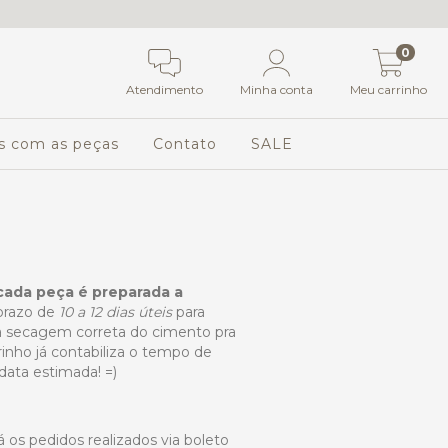
0
Atendimento
Minha conta
Meu carrinho
s com as peças
Contato
SALE
cada peça é preparada a
prazo de
10 a 12 dias úteis
para
 secagem correta do cimento pra
rinho já contabiliza o tempo de
data estimada! =)
 os pedidos realizados via boleto