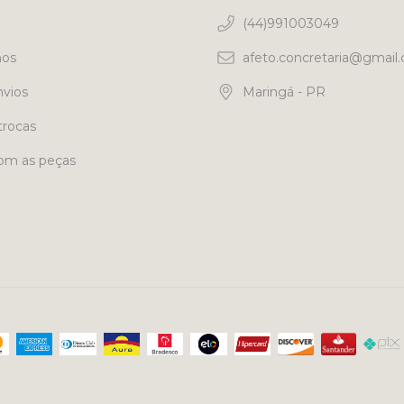
(44)991003049
os
afeto.concretaria@gmail
nvios
Maringá - PR
trocas
om as peças