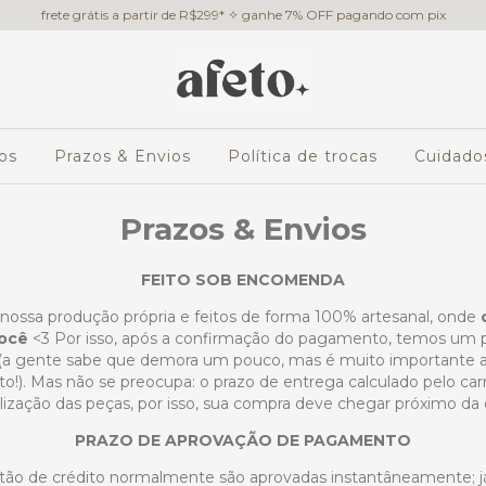
frete grátis a partir de R$299* ✧ ganhe 7% OFF pagando com pix
os
Prazos & Envios
Política de trocas
Cuidado
Prazos & Envios
FEITO SOB ENCOMENDA
nossa produção própria e feitos de forma 100% artesanal, onde
você
<3 Por isso, após a confirmação do pagamento, temos um 
(a gente sabe que demora um pouco, mas é muito importante a
uto!). Mas não se preocupa: o prazo de entrega calculado pelo car
lização das peças, por isso, sua compra deve chegar próximo da 
PRAZO DE APROVAÇÃO DE PAGAMENTO
rtão de crédito normalmente são aprovadas instantâneamente; já