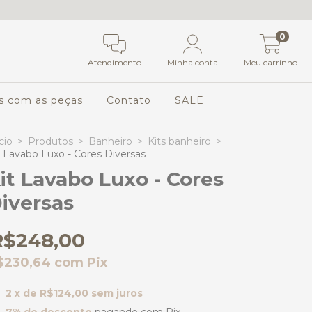
0
Atendimento
Minha conta
Meu carrinho
s com as peças
Contato
SALE
cio
>
Produtos
>
Banheiro
>
Kits banheiro
>
t Lavabo Luxo - Cores Diversas
it Lavabo Luxo - Cores
iversas
R$248,00
$230,64
com
Pix
2
x de
R$124,00
sem juros
7% de desconto
pagando com Pix