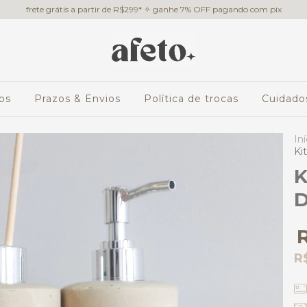
frete grátis a partir de R$299* ✧ ganhe 7% OFF pagando com pix
os
Prazos & Envios
Política de trocas
Cuidado
Iní
Ki
K
D
R