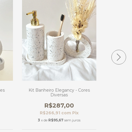
res
Kit Banheiro Elegancy - Cores
Kit Banheir
Diversas
R
R$287,00
R$2
R$266,91
com
Pix
2
x de
3
x de
R$95,67
sem juros