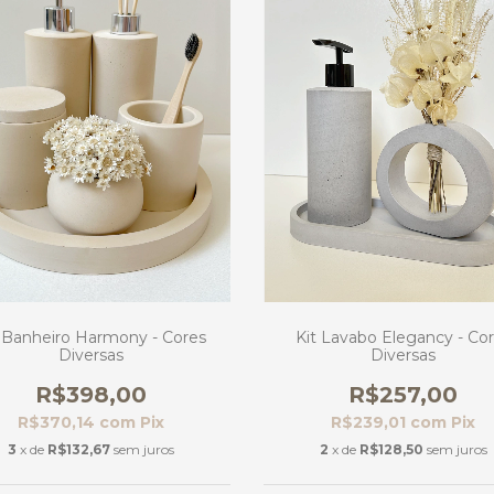
t Banheiro Harmony - Cores
Kit Lavabo Elegancy - Co
Diversas
Diversas
R$398,00
R$257,00
R$370,14
com
Pix
R$239,01
com
Pix
3
x de
R$132,67
sem juros
2
x de
R$128,50
sem juros