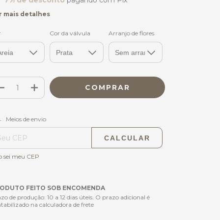
r mais detalhes
r
Cor da válvula
Arranjo de flores
ALTERAR CEP
regas para o CEP:
Meios de envio
CALCULAR
o sei meu CEP
ODUTO FEITO SOB ENCOMENDA
zo de produção: 10 a 12 dias úteis. O prazo adicional é
tabilizado na calculadora de frete