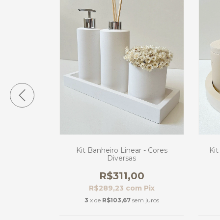
al - Cores
Kit Banheiro Linear - Cores
Ki
Diversas
00
R$311,00
m
Pix
R$289,23
com
Pix
00
3
x de
R$103,67
sem juros