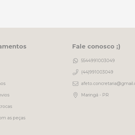
amentos
Fale conosco ;)
5544991003049
(44)991003049
os
afeto.concretaria@gmail
nvios
Maringá - PR
trocas
om as peças