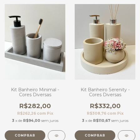
Kit Banheiro Minimal -
Kit Banheiro Serenity -
Cores Diversas
Cores Diversas
R$282,00
R$332,00
R$262,26
com
Pix
R$308,76
com
Pix
3
x de
R$94,00
sem juros
3
x de
R$110,67
sem juros
COMPRAR
COMPRAR