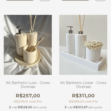
Kit Banheiro Luxo - Cores
Kit Banheiro Linear - Cores
Diversas
Diversas
R$257,00
R$311,00
R$239,01
com
Pix
R$289,23
com
Pix
2
x de
R$128,50
sem juros
3
x de
R$103,67
sem juros