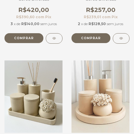
R$420,00
R$257,00
R$390,60
com
Pix
R$239,01
com
Pix
3
x de
R$140,00
sem juros
2
x de
R$128,50
sem juros
COMPRAR
COMPRAR