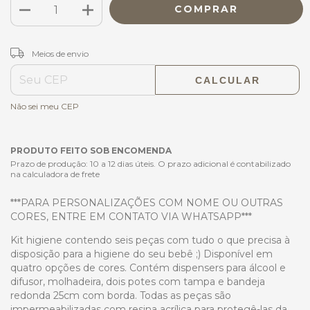
ALTERAR CEP
Entregas para o CEP:
Meios de envio
CALCULAR
Não sei meu CEP
PRODUTO FEITO SOB ENCOMENDA
Prazo de produção: 10 a 12 dias úteis. O prazo adicional é contabilizado
na calculadora de frete
***PARA PERSONALIZAÇÕES COM NOME OU OUTRAS
CORES, ENTRE EM CONTATO VIA WHATSAPP***
Kit higiene contendo seis peças com tudo o que precisa à
disposição para a higiene do seu bebê ;) Disponível em
quatro opções de cores. Contém dispensers para álcool e
difusor, molhadeira, dois potes com tampa e bandeja
redonda 25cm com borda. Todas as peças são
impermeabilizadas com resina acrílica para protegê-las da