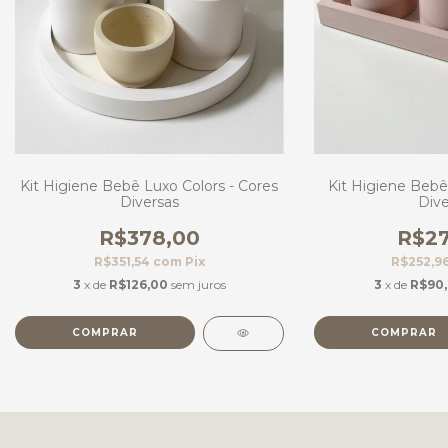
Kit Higiene Bebê Luxo Colors - Cores
Kit Higiene Bebê 
Diversas
Dive
R$378,00
R$27
R$351,54
com
Pix
R$252,9
3
x de
R$126,00
sem juros
3
x de
R$90
COMPRAR
COMPRAR